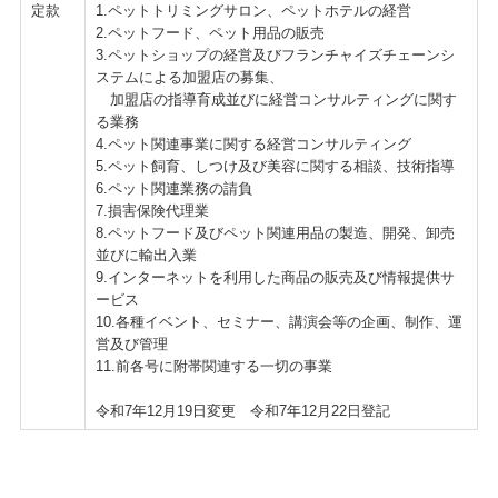
定款
1.ペットトリミングサロン、ペットホテルの経営
2.ペットフード、ペット用品の販売
3.ペットショップの経営及びフランチャイズチェーンシ
ステムによる加盟店の募集、
加盟店の指導育成並びに経営コンサルティングに関す
る業務
4.ペット関連事業に関する経営コンサルティング
5.ペット飼育、しつけ及び美容に関する相談、技術指導
6.ペット関連業務の請負
7.損害保険代理業
8.ペットフード及びペット関連用品の製造、開発、卸売
並びに輸出入業
9.インターネットを利用した商品の販売及び情報提供サ
ービス
10.各種イベント、セミナー、講演会等の企画、制作、運
営及び管理
11.前各号に附帯関連する一切の事業
令和7年12月19日変更 令和7年12月22日登記