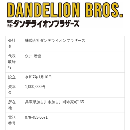
会社
株式会社ダンデライオンブラザーズ
名
代表
永井 達也
取締
役
設立
令和7年1月10日
資本
1,000,000円
金
所在
兵庫県加古川市加古川町寺家町165
地
電話
079-453-5671
番号